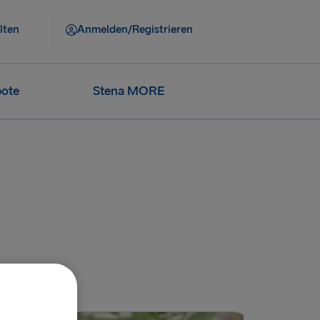
lten
Anmelden/Registrieren
ote
Stena MORE