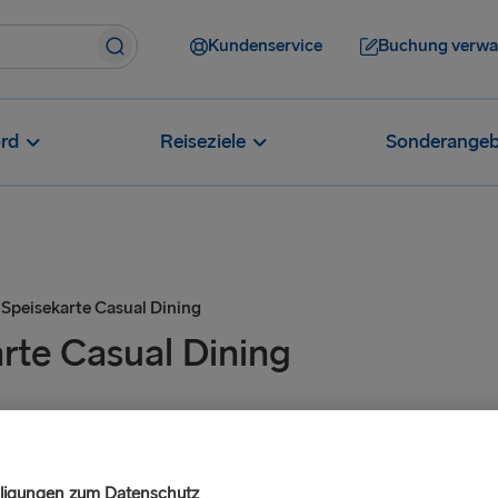
Kundenservice
Buchung verwa
rd
Reiseziele
Sonderangeb
 Speisekarte Casual Dining
rte Casual Dining
lligungen zum Datenschutz