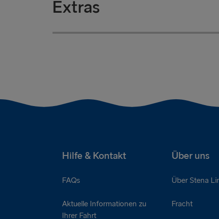
Extras
Kartoffelpüree
£3
Zwiebleringe
£2
Eine Beilage aus Kartoffelpüree
Eine Beilage aus Zwiebleringen
Hilfe & Kontakt
Über uns
FAQs
Über Stena Li
Aktuelle Informationen zu
Fracht
Ihrer Fahrt