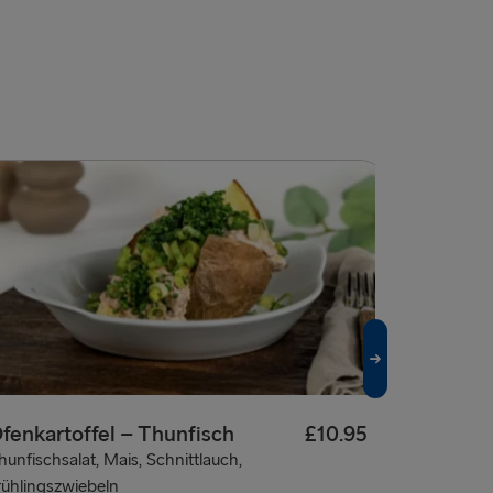
fenkartoffel – Thunfisch
£10.95
Chicken
hunfischsalat, Mais, Schnittlauch,
Kokosmilch,
rühlingszwiebeln
Koriander