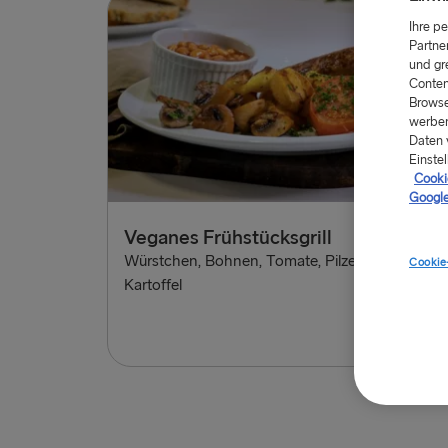
Ihre p
Partne
und gr
Conten
Browse
werben
Daten 
Einstel
Cookie
Google
Veganes Frühstücksgrill
£12
Würstchen, Bohnen, Tomate, Pilze, Brot, Avocad
Cookie
Kartoffel