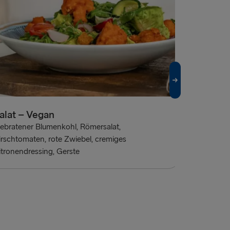
Dirty Chi
und-Pfef
Gelbe Zwieb
rote Chili 
alat – Vegan
ebratener Blumenkohl, Römersalat,
irschtomaten, rote Zwiebel, cremiges
itronendressing, Gerste