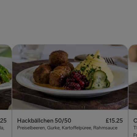
.25
Hackbällchen 50/50
£15.25
O
a,
Preiselbeeren, Gurke, Kartoffelpüree, Rahmsauce
T
F