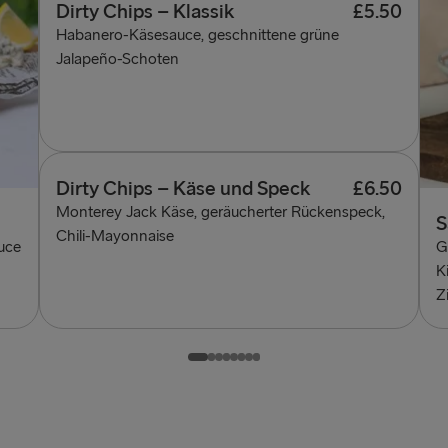
Dirty Chips – Klassik
£5.50
Habanero-Käsesauce, geschnittene grüne
Jalapeño-Schoten
Dirty Chips – Käse und Speck
£6.50
Monterey Jack Käse, geräucherter Rückenspeck,
S
Chili-Mayonnaise
auce
G
K
Z