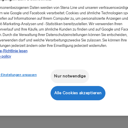
Porridge
£5.50
ersonenbezogenen Daten werden von Stena Line und unseren vertrauenswürdig
rn wie Google und Facebook verarbeitet. Cookies und ähnliche Technologien sp
Honig, Beerenmischung
eifen auf Informationen auf Ihrem Computer zu, um personalisierte Anzeigen un
t-Marketing-Analysen und -Statistiken bereitzustellen. Wir verwenden Ihren
rverlauf und Ihre Käufe, um ähnliche Kunden zu finden und auf Google und Fa
. Durch die Verwaltung Ihrer Datenschutzeinstellungen können Sie entscheiden, 
verwenden darf und welche Verarbeitungszwecke Sie zulassen. Sie können Ihre
lungen jederzeit ändern oder Ihre Einwilligung jederzeit widerrufen.
-Richtlinie lesen
 policy
Cerealien
£3
.75
B
Cerealien
o,
R
-Einstellungen anpassen
Nur notwendige
Alle Cookies akzeptieren