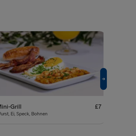
ini-Grill
£7
urst, Ei, Speck, Bohnen