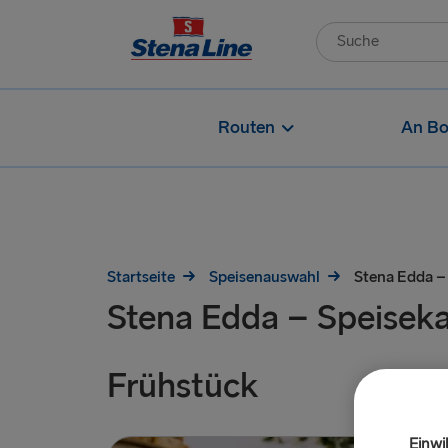
Routen
An Bo
Startseite
Speisenauswahl
Stena Edda –
Stena Edda – Speiseka
Frühstück
Einwi