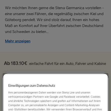
Wir möchten Ihnen gerne die Stena Germanica vorstellen -
eine unserer zwei Fähren, die regelmäßig zwischen Kiel und
Göteborg pendelt. Wir sind stolz darauf, Ihnen ein hohes
Maß an Komfort auf Ihrer Überfahrt zwischen Deutschland
und Schweden zu bieten...
Mehr anzeigen
Ab 183.10€
einfache Fahrt für ein Auto, Fahrer und Kabine
Route
Einwilligungen zum Datenschutz
Kiel → Göteborg
Ihre personenbezogenen Daten werden von Stena Line und unseren
vertrauenswürdigen Partnern wie Google und Facebook verarbeitet. Cookies
NACH SCHWEDEN
und ähnliche Technologien speichern und greifen auf Informationen auf Ihrem
Datum wählen
Computer zu, um personalisierte Anzeigen und Content-Marketing-Analysen
und -Statistiken bereitzustellen. Wir verwenden Ihren Browserverlauf und Ihre
Kiel → Göteborg