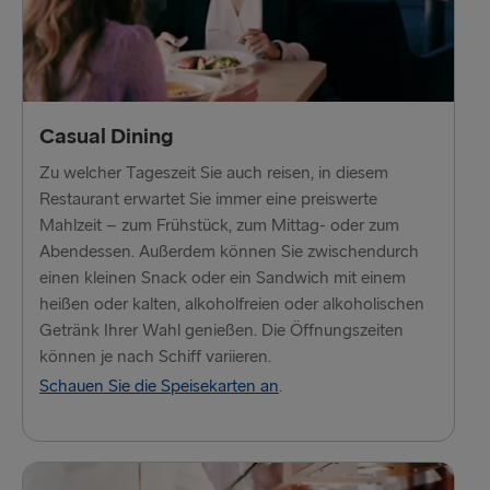
Liepāja → Travemünde
Nynäshamn → Ventspils
GROSSBRITANNIEN UND IRLAND
Casual Dining
Hoek van Holland → Harwich
Zu welcher Tageszeit Sie auch reisen, in diesem
Restaurant erwartet Sie immer eine preiswerte
Holyhead → Dublin
Mahlzeit – zum Frühstück, zum Mittag- oder zum
Fishguard → Rosslare
Abendessen. Außerdem können Sie zwischendurch
einen kleinen Snack oder ein Sandwich mit einem
Liverpool → Belfast
heißen oder kalten, alkoholfreien oder alkoholischen
Getränk Ihrer Wahl genießen. Die Öffnungszeiten
Cairnryan → Belfast
können je nach Schiff variieren.
Harwich → Hoek van Holland
Schauen Sie die Speisekarten an
.
Dublin → Holyhead
Rosslare → Fishguard