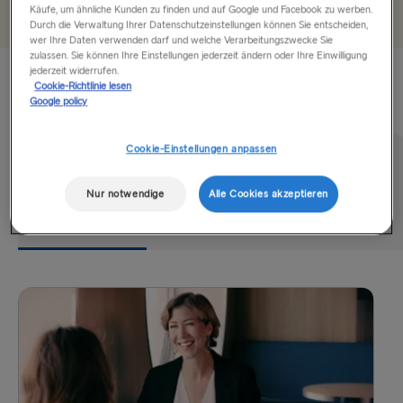
Käufe, um ähnliche Kunden zu finden und auf Google und Facebook zu werben.
Durch die Verwaltung Ihrer Datenschutzeinstellungen können Sie entscheiden,
Rostock → Trelleborg
wer Ihre Daten verwenden darf und welche Verarbeitungszwecke Sie
zulassen. Sie können Ihre Einstellungen jederzeit ändern oder Ihre Einwilligung
Frederikshavn → Göteborg
jederzeit widerrufen.
Erlebnis an Bord
Cookie-Richtlinie lesen
Google policy
Gdynia → Karlskrona
Göteborg → Kiel
Cookie-Einstellungen anpassen
Trelleborg → Rostock
Essen und
Shopping
Kabinen
Nur notwendige
Alle Cookies akzeptieren
Göteborg → Frederikshavn
Trinken
Karlskrona → Gdynia
INS UND AB DEM BALTIKUM
Travemünde → Liepāja
Ventspils → Nynäshamn