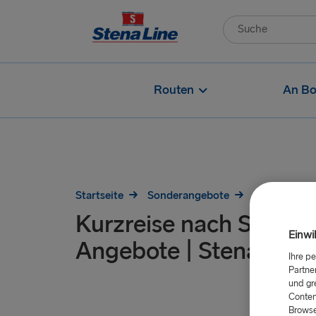
Routen
An Bo
Startseite
Sonderangebote
Kurzreise n
Kurzreise nach Schwed
Einwi
Angebote | Stena Line
Ihre p
Partne
und gr
Conten
Browse