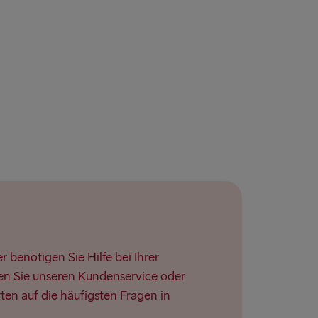
→ Ventspils
IEN UND IRLAND
lland → Harwich
Dublin
 Rosslare
Belfast
 Belfast
oek van Holland
lyhead
 benötigen Sie Hilfe bei Ihrer
n Sie unseren Kundenservice oder
Fishguard
ten auf die häufigsten Fragen in
verpool