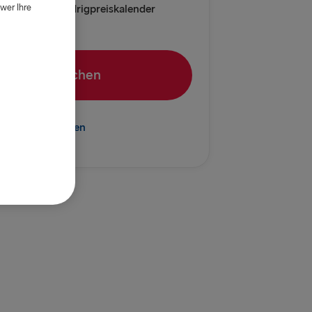
wer Ihre
relleborg
Kalender | Niedrigpreiskalender
vn → Göteborg
rlskrona
Reise suchen
Kiel
→ Rostock
scode hinzufügen
Frederikshavn
→ Gdynia
EM BALTIKUM
 → Liepāja
→ Nynäshamn
Travemünde