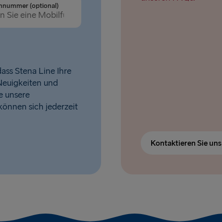
nnummer (optional)
Belfast → C
ass Stena Line Ihre
Neuigkeiten und
e unsere
 können sich jederzeit
Kontaktieren Sie un