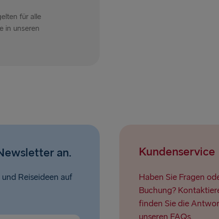
Nynäshamn 
ten für alle
e in unseren
GROSSBRITANN
Hoek van Ho
Holyhead → 
Fishguard →
Liverpool → 
Cairnryan →
Kundenservice
Newsletter an.
Harwich → H
Dublin → Ho
 und Reiseideen auf
Haben Sie Fragen oder
Buchung? Kontaktiere
Rosslare → 
finden Sie die Antwor
Belfast → Li
unseren FAQs.