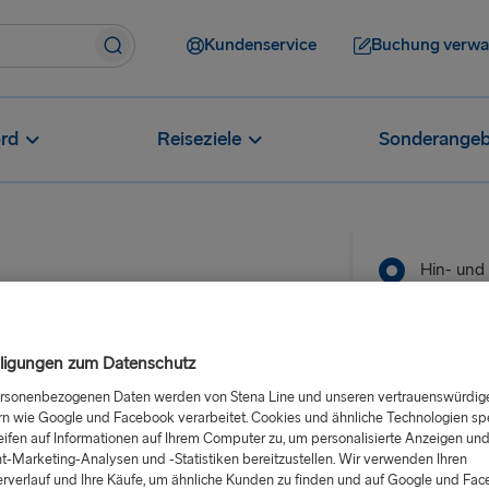
Kundenservice
Buchung verwa
rd
Reiseziele
Sonderangeb
Hin- und
ach Schweden
Route
en |
Kiel → Göt
lligungen zum Datenschutz
ersonenbezogenen Daten werden von Stena Line und unseren vertrauenswürdig
NACH SCHWE
rn wie Google und Facebook verarbeitet. Cookies und ähnliche Technologien sp
Anreisedatu
eifen auf Informationen auf Ihrem Computer zu, um personalisierte Anzeigen un
Kiel → Göte
t-Marketing-Analysen und -Statistiken bereitzustellen. Wir verwenden Ihren
rverlauf und Ihre Käufe, um ähnliche Kunden zu finden und auf Google und Fa