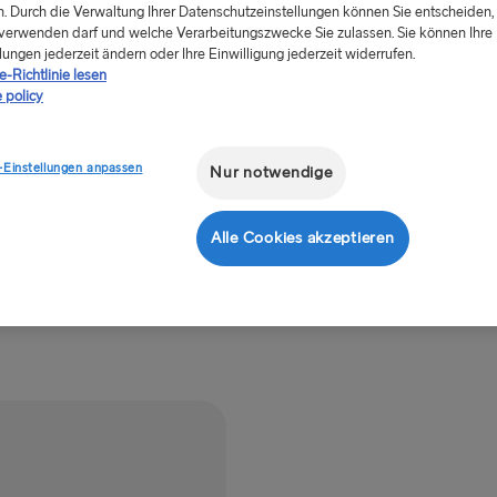
. Durch die Verwaltung Ihrer Datenschutzeinstellungen können Sie entscheiden, 
Rostock → T
Low-Fare-
verwenden darf und welche Verarbeitungszwecke Sie zulassen. Sie können Ihre
anzeigen
lungen jederzeit ändern oder Ihre Einwilligung jederzeit widerrufen.
Frederiksha
-Richtlinie lesen
 policy
Gdynia → Ka
Göteborg → 
-Einstellungen anpassen
Nur notwendige
Trelleborg 
+
Angebot
Göteborg → 
Alle Cookies akzeptieren
Karlskrona 
INS UND AB D
Travemünde
Ventspils 
Liepāja → 