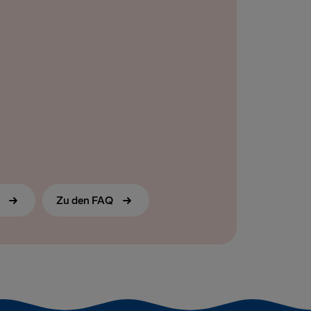
airnryan
s
Zu den FAQ