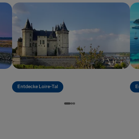
GROSSBRITANN
Hoek van Ho
Holyhead → 
Fishguard →
Liverpool → 
Cairnryan →
Entdecke Loire-Tal
Harwich → H
E
Dublin → Ho
Rosslare → 
Belfast → Li
Belfast → C