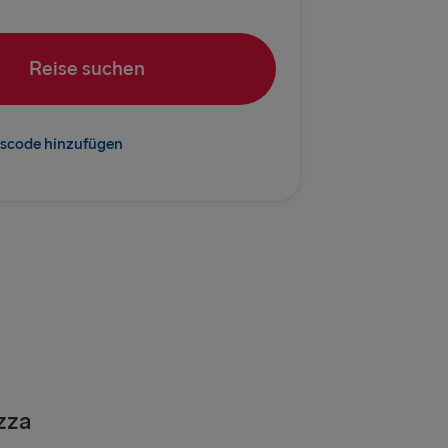
vn → Göteborg
rlskrona
Reise suchen
Kiel
→ Rostock
scode hinzufügen
Frederikshavn
→ Gdynia
EM BALTIKUM
 → Liepāja
→ Nynäshamn
Travemünde
zza
Normand
→ Ventspils