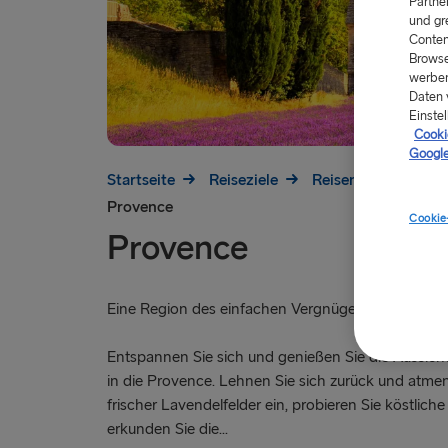
Partne
und gr
Conten
Browse
werben
Daten 
Einstel
Cookie
Google
Startseite
Reiseziele
Reisen nach Frankr
Provence
Cookie
Provence
Eine Region des einfachen Vergnügens
Entspannen Sie sich und genießen Sie die Aussicht
in die Provence. Lehnen Sie sich zurück und atmen
frischer Lavendelfelder ein, probieren Sie köstlich
erkunden Sie die...