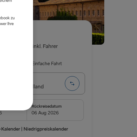
eichern
d
cebook zu
wer Ihre
0€
 für ein Auto inkl. Fahrer
 Rückfahrt
Einfache Fahrt
 Hoek van Holland
DEN
m
Rückreisedatum
borg
relleborg
Kalender | Niedrigpreiskalender