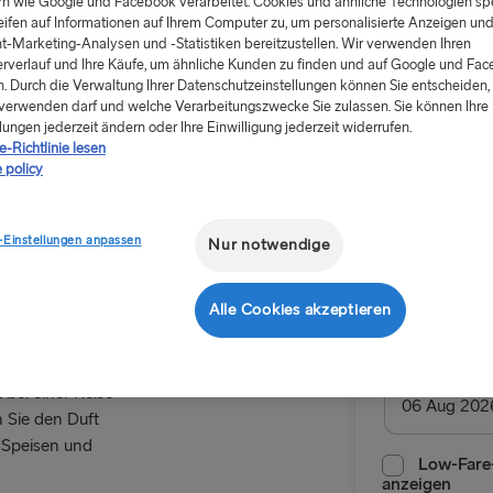
rn wie Google und Facebook verarbeitet. Cookies und ähnliche Technologien sp
eifen auf Informationen auf Ihrem Computer zu, um personalisierte Anzeigen un
t-Marketing-Analysen und -Statistiken bereitzustellen. Wir verwenden Ihren
rverlauf und Ihre Käufe, um ähnliche Kunden zu finden und auf Google und Fa
. Durch die Verwaltung Ihrer Datenschutzeinstellungen können Sie entscheiden, 
verwenden darf und welche Verarbeitungszwecke Sie zulassen. Sie können Ihre
lungen jederzeit ändern oder Ihre Einwilligung jederzeit widerrufen.
Ab 107.0
-Richtlinie lesen
einfache Fahrt
 policy
eich
Hin- und
-Einstellungen anpassen
Nur notwendige
Route
Alle Cookies akzeptieren
Harwich →
NACH SCHWE
Anreisedatu
 bei einer Reise
 Sie den Duft
Kiel → Göte
e Speisen und
Rostock → T
Low-Fare-
anzeigen