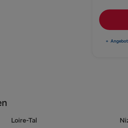
Frederiksha
Gdynia → Ka
Göteborg → 
Trelleborg 
+
Angebot
Göteborg → 
Karlskrona 
INS UND AB D
Travemünde
en
Ventspils 
Liepāja → 
Loire-Tal
Ni
Nynäshamn 