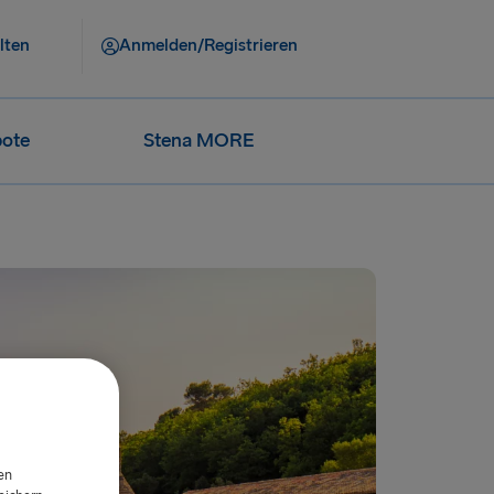
lten
Anmelden/Registrieren
ote
Stena MORE
en