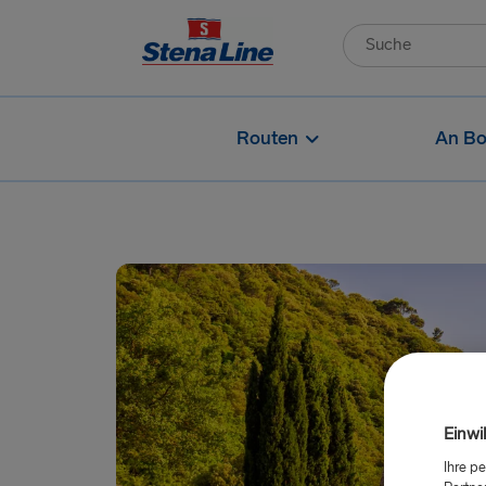
Routen
An Bo
Einwi
Ihre p