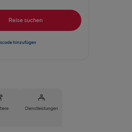
vn → Göteborg
rlskrona
Reise suchen
Kiel
→ Rostock
scode hinzufügen
Frederikshavn
→ Gdynia
EM BALTIKUM
 → Liepāja
→ Nynäshamn
tiere
Dienstleistungen
Travemünde
→ Ventspils