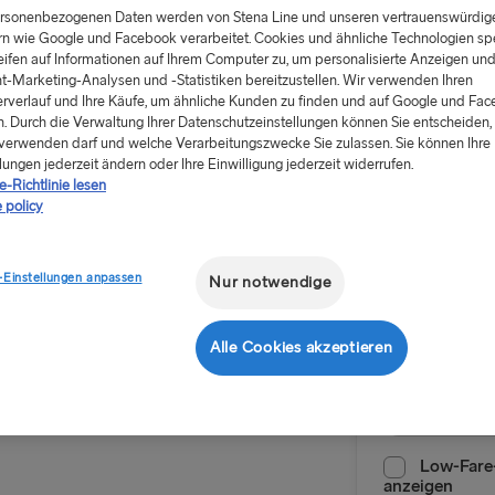
ersonenbezogenen Daten werden von Stena Line und unseren vertrauenswürdig
rn wie Google und Facebook verarbeitet. Cookies und ähnliche Technologien sp
eifen auf Informationen auf Ihrem Computer zu, um personalisierte Anzeigen un
t-Marketing-Analysen und -Statistiken bereitzustellen. Wir verwenden Ihren
rverlauf und Ihre Käufe, um ähnliche Kunden zu finden und auf Google und Fa
. Durch die Verwaltung Ihrer Datenschutzeinstellungen können Sie entscheiden, 
Ab 94.00
verwenden darf und welche Verarbeitungszwecke Sie zulassen. Sie können Ihre
lungen jederzeit ändern oder Ihre Einwilligung jederzeit widerrufen.
einfache Fahr
-Richtlinie lesen
 policy
Hin- und
-Einstellungen anpassen
Nur notwendige
Route
en es kaum
Ventspils
Bord
Alle Cookies akzeptieren
NACH SCHWE
Anreisedatu
m Restaurant.
Kiel → Göte
Rostock → T
Low-Fare-
anzeigen