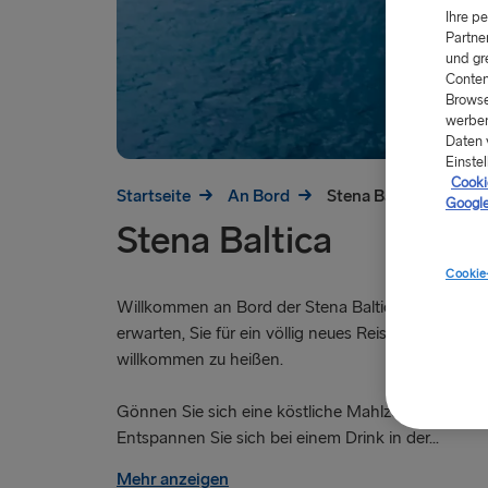
Ihre p
Partne
und gr
Conten
Browse
werben
Daten 
Einstel
Cookie
Startseite
An Bord
Stena Baltica
Google
Stena Baltica
Cookie
Willkommen an Bord der Stena Baltica! Wir könn
erwarten, Sie für ein völlig neues Reiseerlebnis an 
willkommen zu heißen.
Gönnen Sie sich eine köstliche Mahlzeit in unsere
Entspannen Sie sich bei einem Drink in der...
Mehr anzeigen