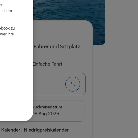
en
eichern
d
cebook zu
wer Ihre
€
t für ein Auto, Fahrer und Sitzplatz
 Rückfahrt
Einfache Fahrt
 → Nynäshamn
DEN
m
Rückreisedatum
borg
relleborg
Kalender | Niedrigpreiskalender