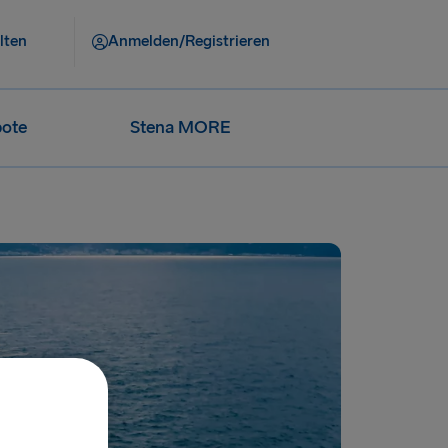
lten
Anmelden/Registrieren
ote
Stena MORE