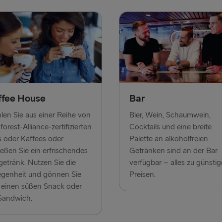
GROSSBRITANN
Hoek van Ho
Holyhead → 
Fishguard →
ffee House
Bar
Liverpool → 
en Sie aus einer Reihe von
Bier, Wein, Schaumwein,
Cairnryan →
forest-Alliance-zertifizierten
Cocktails und eine breite
Harwich → H
 oder Kaffees oder
Palette an alkoholfreien
eßen Sie ein erfrischendes
Getränken sind an der Bar
Dublin → Ho
getränk. Nutzen Sie die
verfügbar – alles zu günsti
egenheit und gönnen Sie
Preisen.
Rosslare → 
 einen süßen Snack oder
Belfast → Li
Sandwich.
Belfast → C