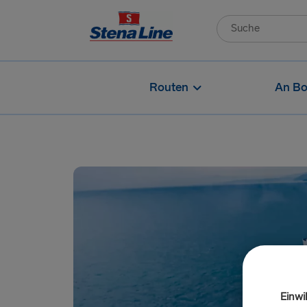
Routen
An Bo
Einwi