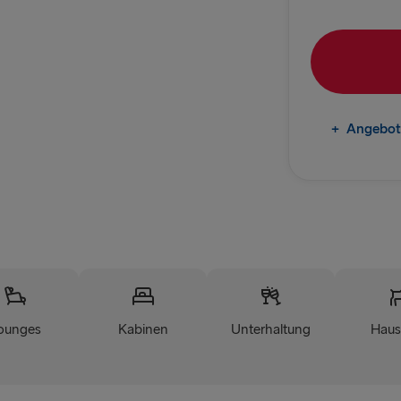
Frederiksha
Gdynia → Ka
Göteborg → 
Trelleborg 
+
Angebot
Göteborg → 
Karlskrona 
INS UND AB D
Travemünde
Ventspils 
ounges
Kabinen
Unterhaltung
Haus
Liepāja → 
Nynäshamn 