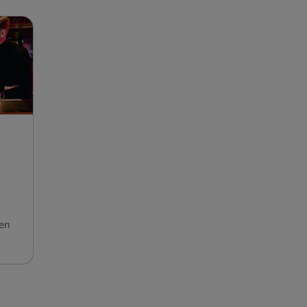
IEN UND IRLAND
lland → Harwich
Dublin
 Rosslare
Belfast
 Belfast
oek van Holland
lyhead
gen
Fishguard
verpool
airnryan