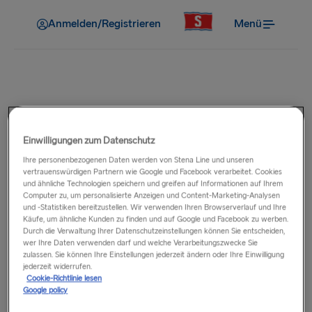
Anmelden/Registrieren
Menü
An Bord
Gibt es zollfreies Einkaufen an
Einwilligungen zum Datenschutz
Bord?
Ihre personenbezogenen Daten werden von Stena Line und unseren
vertrauenswürdigen Partnern wie Google und Facebook verarbeitet. Cookies
und ähnliche Technologien speichern und greifen auf Informationen auf Ihrem
Computer zu, um personalisierte Anzeigen und Content-Marketing-Analysen
Zollfreies Einkaufen gibt es auf unseren Routen von und in
und -Statistiken bereitzustellen. Wir verwenden Ihren Browserverlauf und Ihre
die Republik Irland sowie von und nach Hoek van Holland.
Käufe, um ähnliche Kunden zu finden und auf Google und Facebook zu werben.
Durch die Verwaltung Ihrer Datenschutzeinstellungen können Sie entscheiden,
Bei einer großen Auswahl an Alkohol, Kosmetika, Düften,
wer Ihre Daten verwenden darf und welche Verarbeitungszwecke Sie
Geschenken und Süßwaren können Sie richtig sparen. Es
zulassen. Sie können Ihre Einstellungen jederzeit ändern oder Ihre Einwilligung
gelten
Freimengen für zollfreies Einkaufen
.
jederzeit widerrufen.
Cookie-Richtlinie lesen
Google policy