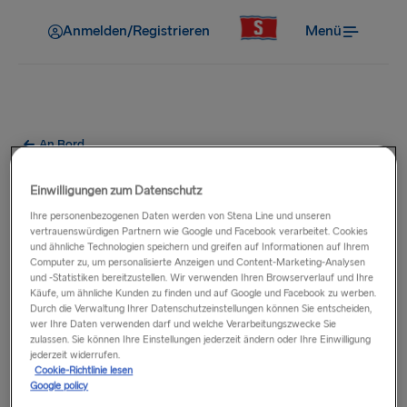
Anmelden/Registrieren
Menü
An Bord
Ist es möglich, mein
Einwilligungen zum Datenschutz
Elektrofahrzeug an Bord
Ihre personenbezogenen Daten werden von Stena Line und unseren
vertrauenswürdigen Partnern wie Google und Facebook verarbeitet. Cookies
aufzuladen?
und ähnliche Technologien speichern und greifen auf Informationen auf Ihrem
Computer zu, um personalisierte Anzeigen und Content-Marketing-Analysen
und -Statistiken bereitzustellen. Wir verwenden Ihren Browserverlauf und Ihre
Käufe, um ähnliche Kunden zu finden und auf Google und Facebook zu werben.
Derzeit bieten wir keine Lademöglichkeiten für
Durch die Verwaltung Ihrer Datenschutzeinstellungen können Sie entscheiden,
Elektrofahrzeuge an Bord unserer Schiffe an.
wer Ihre Daten verwenden darf und welche Verarbeitungszwecke Sie
zulassen. Sie können Ihre Einstellungen jederzeit ändern oder Ihre Einwilligung
jederzeit widerrufen.
Wir empfehlen, sicherzustellen, dass Ihr Fahrzeug vor der
Cookie-Richtlinie lesen
Reise ausreichend geladen ist.
Google policy