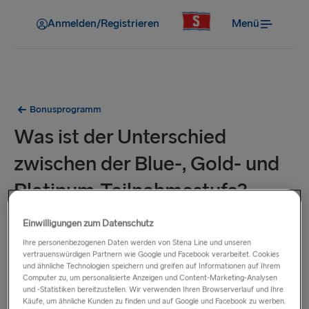
Anmelden/Registrieren
Menü
Bonusprogramm
Was ist der Unterschied
zwischen der Blue-, Gold- und
Platinum-Teilnahmestufe?
Einwilligungen zum Datenschutz
Es gibt drei Stena MORE Teilnahmestufen: Blue, Gold und
Platinum.
Ihre personenbezogenen Daten werden von Stena Line und unseren
vertrauenswürdigen Partnern wie Google und Facebook verarbeitet. Cookies
und ähnliche Technologien speichern und greifen auf Informationen auf Ihrem
Als neu registrierte Blue-Teilnehmer*in
sammeln Sie 5 Punkte
Computer zu, um personalisierte Anzeigen und Content-Marketing-Analysen
und -Statistiken bereitzustellen. Wir verwenden Ihren Browserverlauf und Ihre
pro 1 € Umsatz bei Stena Line, profitieren von frühzeitigem
Käufe, um ähnliche Kunden zu finden und auf Google und Facebook zu werben.