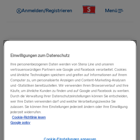
Anmelden/Registrieren
Menü
Buchung
Einwilligungen zum Datenschutz
Ist eine Kabine / ein Sitz im
Ihre personenbezogenen Daten werden von Stena Line und unseren
vertrauenswürdigen Partnern wie Google und Facebook verarbeitet. Cookies
Preis enthalten?
und ähnliche Technologien speichern und greifen auf Informationen auf Ihrem
Computer zu, um personalisierte Anzeigen und Content-Marketing-Analysen
und -Statistiken bereitzustellen. Wir verwenden Ihren Browserverlauf und Ihre
Bei Überfahrten, bei denen eine Kabine oder ein Sitz
Käufe, um ähnliche Kunden zu finden und auf Google und Facebook zu werben.
Durch die Verwaltung Ihrer Datenschutzeinstellungen können Sie entscheiden,
obligatorisch ist, sind die Kosten bereits im angezeigten
wer Ihre Daten verwenden darf und welche Verarbeitungszwecke Sie
Fahrpreis enthalten. Auf Strecken, auf denen Kabinen oder
zulassen. Sie können Ihre Einstellungen jederzeit ändern oder Ihre Einwilligung
Sitzplätze optional sind, wird der Preis nur hinzugefügt,
jederzeit widerrufen.
Cookie-Richtlinie lesen
wenn Sie Ihre bevorzugte Kabine oder Sitzplatzart
Google policy
auswählen. An Bord bieten wir eine Auswahl an Sitz- und
Kabinenoptionen, die – je nach Verfügbarkeit – sowohl für
Cookie-Einstellungen anpassen