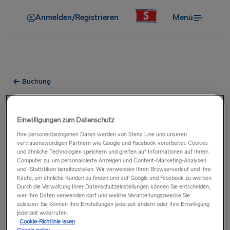
Anmelden/Registrieren
Menü
Buchung
Kann ich ein Preisangebot
erhalten, ohne eine Buchung
Einwilligungen zum Datenschutz
Ihre personenbezogenen Daten werden von Stena Line und unseren
vorzunehmen?
vertrauenswürdigen Partnern wie Google und Facebook verarbeitet. Cookies
und ähnliche Technologien speichern und greifen auf Informationen auf Ihrem
Computer zu, um personalisierte Anzeigen und Content-Marketing-Analysen
Ja, Sie können ohne Buchung ein Preisangebot erhalten.
und -Statistiken bereitzustellen. Wir verwenden Ihren Browserverlauf und Ihre
Käufe, um ähnliche Kunden zu finden und auf Google und Facebook zu werben.
Geben Sie einfach Ihre bevorzugten Reiserouten und -daten
Durch die Verwaltung Ihrer Datenschutzeinstellungen können Sie entscheiden,
ein und klicken Sie auf die Schaltfläche „Suchen“. Sie
wer Ihre Daten verwenden darf und welche Verarbeitungszwecke Sie
werden dann eine Auswahl von Abfahrtszeiten und Tarifen
zulassen. Sie können Ihre Einstellungen jederzeit ändern oder Ihre Einwilligung
jederzeit widerrufen.
sehen, ohne dazu verpflichtet zu sein, bei uns zu buchen.
Cookie-Richtlinie lesen