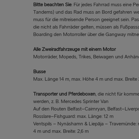
Bitte beachten Sie
: Für jedes Fahrrad muss eine Pe
Tandems) und das Rad muss an Bord gefahren wer
muss für die mitreisende Person geeignet sein. Passa
die nicht als Fahrräder gelten, müssen als Fußpas
Boarding den Motorroller über die Gangway mitn
Alle Zweiradfahrzeuge mit einem Motor
Motorräder, Mopeds, Trikes, Beiwagen und Anhänge
Busse
Max. Länge 14 m, max. Höhe 4 m und max. Breite 
Transporter und Pferdeboxen
, die nicht für komm
werden, z. B. Mercedes Sprinter Van
Auf den Routen Belfast–Cairnryan, Belfast–Liver
Rosslare–Fishguard: max. Länge: 12 m
Ventspils – Nynäshamn & Liepāja – Travemünde: 
4 m und max. Breite: 2,6 m