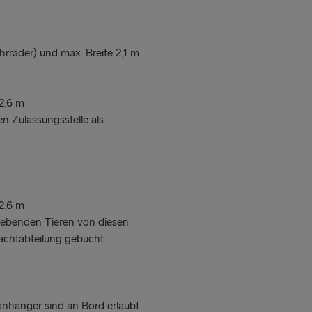
rräder) und max. Breite 2,1 m
2,6 m
n Zulassungsstelle als
2,6 m
lebenden Tieren von diesen
achtabteilung gebucht
anhänger sind an Bord erlaubt.