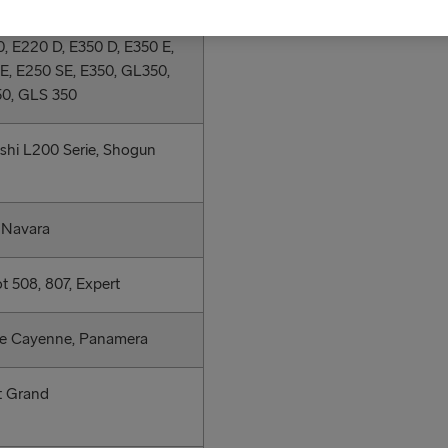
ML 320 CDI, S350, C250,
, E220 D, E350 D, E350 E,
E, E250 SE, E350, GL350,
0, GLS 350
ishi L200 Serie, Shogun
 Navara
t 508, 807, Expert
e Cayenne, Panamera
t Grand