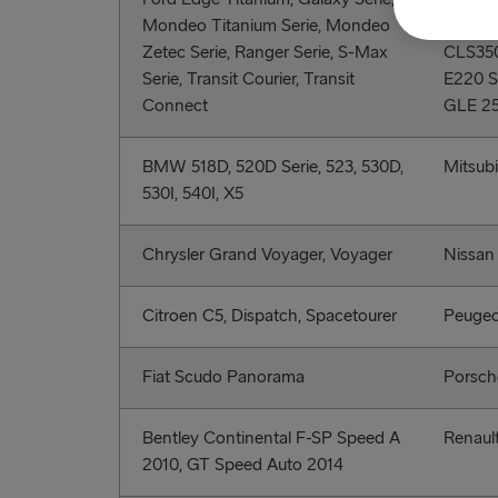
Mondeo Titanium Serie, Mondeo
E320, 
Zetec Serie, Ranger Serie, S-Max
CLS350
Serie, Transit Courier, Transit
E220 S
Connect
GLE 25
BMW 518D, 520D Serie, 523, 530D,
Mitsub
530I, 540I, X5
Chrysler Grand Voyager, Voyager
Nissan
Citroen C5, Dispatch, Spacetourer
Peugeo
Fiat Scudo Panorama
Porsch
Bentley Continental F-SP Speed A
Renaul
2010, GT Speed Auto 2014