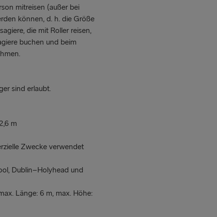
rson mitreisen (außer bei
den können, d. h. die Größe
giere, die mit Roller reisen,
sagiere buchen und beim
ehmen.
r sind erlaubt.
2,6 m
erzielle Zwecke verwendet
pool, Dublin–Holyhead und
max. Länge: 6 m, max. Höhe: