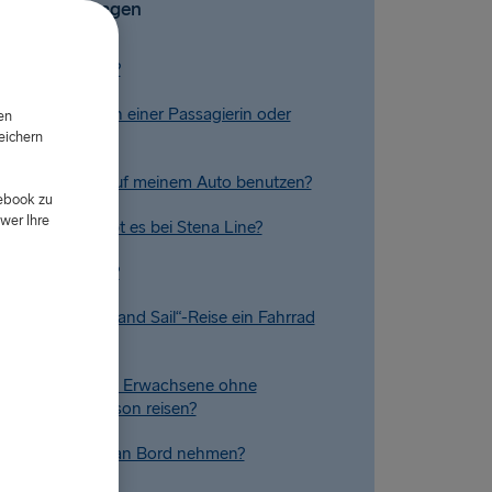
Ähnliche Fragen
rifarten gibt es?
den Nachnamen einer Passagierin oder
en
sagiers ändern?
eichern
d
 eine Dachbox auf meinem Auto benutzen?
cebook zu
wer Ihre
tersgruppen gibt es bei Stena Line?
in Nutzfahrzeug?
auf meiner „Rail and Sail“-Reise ein Fahrrad
n?
indern und junge Erwachsene ohne
e Aufsichtsperson reisen?
ein Fahrrad mit an Bord nehmen?