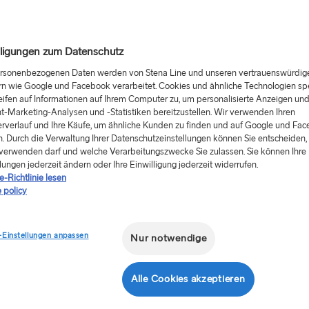
Welche Ta
lligungen zum Datenschutz
rräder) und max. Breite 2,1 m
Kann ich 
ersonenbezogenen Daten werden von Stena Line und unseren vertrauenswürdig
eines Pas
rn wie Google und Facebook verarbeitet. Cookies und ähnliche Technologien sp
eifen auf Informationen auf Ihrem Computer zu, um personalisierte Anzeigen un
rräder) und max. Breite 2,1 m
t-Marketing-Analysen und -Statistiken bereitzustellen. Wir verwenden Ihren
Kann ich
rverlauf und Ihre Käufe, um ähnliche Kunden zu finden und auf Google und Fa
. Durch die Verwaltung Ihrer Datenschutzeinstellungen können Sie entscheiden, 
Welche Al
it einer Länge von über 4,7 m
verwenden darf und welche Verarbeitungszwecke Sie zulassen. Sie können Ihre
lungen jederzeit ändern oder Ihre Einwilligung jederzeit widerrufen.
Was ist e
-Richtlinie lesen
 policy
Kann ich 
mitbringe
RX 450H
-Einstellungen anpassen
Nur notwendige
Dürfen K
erwachsen
6, BT-50
Alle Cookies akzeptieren
Kann ich 
es 280 SL, 300 E Auto,