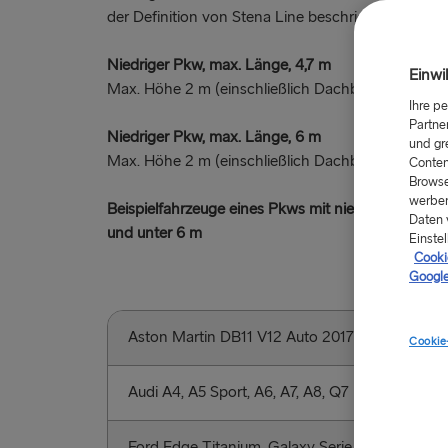
der Definition von Stena Line beschrieben.
Niedriger Pkw, max. Länge, 4,7 m
Einwi
Max. Höhe 2 m (einschließlich Dachboxen oder Fah
Ihre p
Partne
Niedriger Pkw, max. Länge, 6 m
und gr
Max. Höhe 2 m (einschließlich Dachboxen oder Fah
Conten
Browse
werben
Beispielfahrzeuge eines Pkws mit niedriger Höhe m
Daten 
und unter 6 m
Einstel
Cookie
Google
Aston Martin DB11 V12 Auto 2017
Lexus 
Cookie
Audi A4, A5 Sport, A6, A7, A8, Q7
Mazda 
Ford Edge Titanium, Galaxy Serie,
Merced