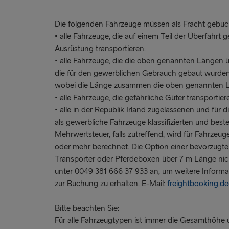
Die folgenden Fahrzeuge müssen als Fracht gebuc
• alle Fahrzeuge, die auf einem Teil der Überfahrt 
Ausrüstung transportieren.
• alle Fahrzeuge, die die oben genannten Längen üb
die für den gewerblichen Gebrauch gebaut wurde
wobei die Länge zusammen die oben genannten Lä
• alle Fahrzeuge, die gefährliche Güter transportier
• alle in der Republik Irland zugelassenen und für d
als gewerbliche Fahrzeuge klassifizierten und best
Mehrwertsteuer, falls zutreffend, wird für Fahrzeu
oder mehr berechnet. Die Option einer bevorzugten
Transporter oder Pferdeboxen über 7 m Länge nich
unter 0049 381 666 37 933 an, um weitere Informa
zur Buchung zu erhalten. E-Mail:
freightbooking.d
Bitte beachten Sie:
Für alle Fahrzeugtypen ist immer die Gesamthöhe 