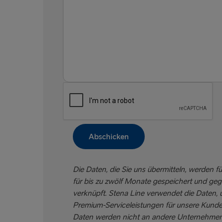
Stena MORE-Bonusprogramm
Business Traveller
Beschwerden
Lob
Fundsachen
Verbesserungsvorschläge
Anderes
Abschicken
Rechnungsanfragen
Die Daten, die Sie uns übermitteln, werden
für bis zu zwölf Monate gespeichert und geg
verknüpft. Stena Line verwendet die Daten,
Premium-Serviceleistungen für unsere Kunde
Daten werden nicht an andere Unternehmen