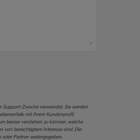
Rostock-Trelleborg
Travemünde-Liepāja
Hoek van Holland-Harwich
Andere Route
 für Support-Zwecke verwendet. Sie werden
ebenenfalls mit Ihrem Kundenprofil
 um besser verstehen zu können, welche
n von berechtigtem Interesse sind. Die
 oder Partner weitergegeben.