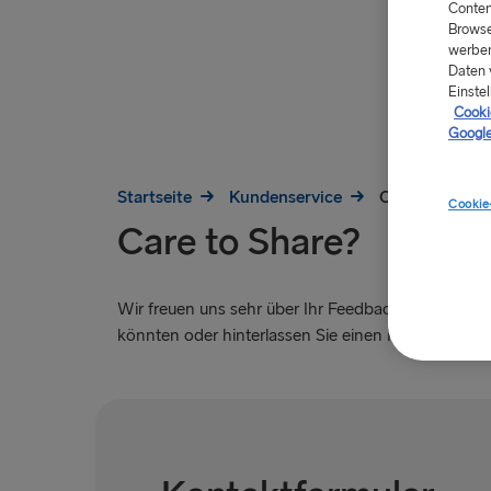
Conten
Browse
werben
Daten 
Einstel
Cookie
Google
Startseite
Kundenservice
Care to share?
Cookie
Care to Share?
Wir freuen uns sehr über Ihr Feedback. Bitte teil
könnten oder hinterlassen Sie einen Kommentar zu 