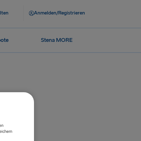
lten
Anmelden/Registrieren
ote
Stena MORE
en
eichern
d