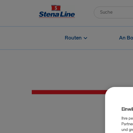
Routen
An Bo
Einwi
Ihre p
Partne
und gr