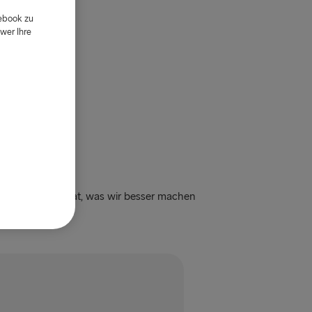
cebook zu
wer Ihre
s gut gefallen hat, was wir besser machen