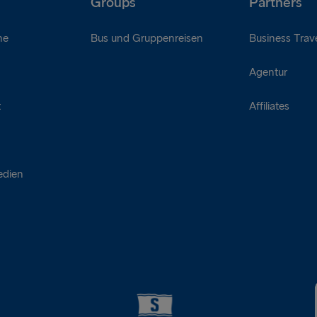
Groups
Partners
ne
Bus und Gruppenreisen
Business Trave
Agentur
t
Affiliates
edien