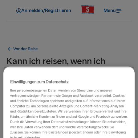
Anmelden/Registrieren
Menü
Vor der Reise
Kann ich reisen, wenn ich
schwanger bin?
Einwilligungen zum Datenschutz
Es gibt keine Einschränkungen, während Ihrer
Ihre personenbezogenen Daten werden von Stena Line und unseren
Schwangerschaft mit uns zu reisen, mit Ausnahme der
vertrauenswürdigen Partnern wie Google und Facebook verarbeitet. Cookies
und ähnliche Technologien speichern und greifen auf Informationen auf Ihrem
Harwich nach Hoek van Holland (siehe unten). Passagiere
Computer zu, um personalisierte Anzeigen und Content-Marketing-Analysen
sollten sich jedoch bewusst sein, dass es in ihrer
und -Statistiken bereitzustellen. Wir verwenden Ihren Browserverlauf und Ihre
Käufe, um ähnliche Kunden zu finden und auf Google und Facebook zu werben.
Verantwortung liegt, sicherzustellen, dass sie für die Reise fit
Durch die Verwaltung Ihrer Datenschutzeinstellungen können Sie entscheiden,
genug sind.
wer Ihre Daten verwenden darf und welche Verarbeitungszwecke Sie
zulassen. Sie können Ihre Einstellungen jederzeit ändern oder Ihre Einwilligung
jederzeit widerrufen.