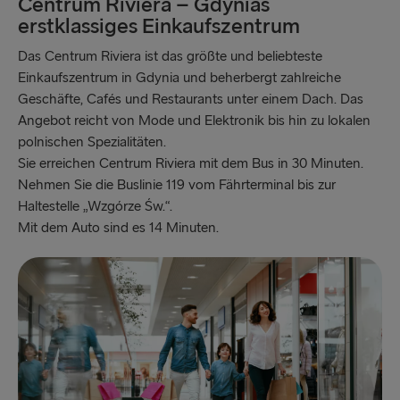
Centrum Riviera – Gdynias
erstklassiges Einkaufszentrum
Travemünde → Liepāja
Das Centrum Riviera ist das größte und beliebteste
Ventspils → Nynäshamn
Einkaufszentrum in Gdynia und beherbergt zahlreiche
Liepāja → Travemünde
Geschäfte, Cafés und Restaurants unter einem Dach. Das
Angebot reicht von Mode und Elektronik bis hin zu lokalen
Nynäshamn → Ventspils
polnischen Spezialitäten.
Sie erreichen Centrum Riviera mit dem Bus in 30 Minuten.
GROSSBRITANNIEN UND IRLAND
Nehmen Sie die Buslinie 119 vom Fährterminal bis zur
Haltestelle „Wzgórze Św.“.
Hoek van Holland → Harwich
Mit dem Auto sind es 14 Minuten.
Holyhead → Dublin
Fishguard → Rosslare
Liverpool → Belfast
Cairnryan → Belfast
Harwich → Hoek van Holland