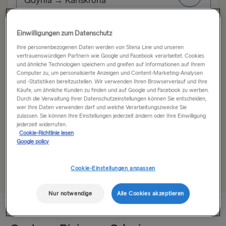
Gdynia → Karlskrona
NACH SCHWEDEN
Anreisedatum
Rückreisedatum
Einwilligungen zum Datenschutz
Ihre personenbezogenen Daten werden von Stena Line und unseren
Kiel → Göteborg
vertrauenswürdigen Partnern wie Google und Facebook verarbeitet. Cookies
und ähnliche Technologien speichern und greifen auf Informationen auf Ihrem
Rostock → Trelleborg
Low-Fare-Kalender | Niedrigpreiskalender
Computer zu, um personalisierte Anzeigen und Content-Marketing-Analysen
anzeigen
und -Statistiken bereitzustellen. Wir verwenden Ihren Browserverlauf und Ihre
Frederikshavn → Göteborg
Käufe, um ähnliche Kunden zu finden und auf Google und Facebook zu werben.
Durch die Verwaltung Ihrer Datenschutzeinstellungen können Sie entscheiden,
wer Ihre Daten verwenden darf und welche Verarbeitungszwecke Sie
Gdynia → Karlskrona
Reise suchen
zulassen. Sie können Ihre Einstellungen jederzeit ändern oder Ihre Einwilligung
jederzeit widerrufen.
Göteborg → Kiel
Cookie-Richtlinie lesen
Google policy
Trelleborg → Rostock
+
Angebotscode hinzufügen
Cookie-Einstellungen anpassen
Göteborg → Frederikshavn
Karlskrona → Gdynia
Nur notwendige
Alle Cookies akzeptieren
INS UND AB DEM BALTIKUM