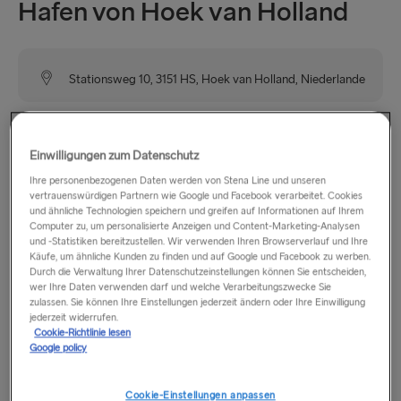
Hafen von Hoek van Holland
Stationsweg 10, 3151 HS, Hoek van Holland, Niederlande
Unser Hafen in Hoek van Holland liegt an der
niederländischen Westküste, unweit von Rotterdam (30 km),
Einwilligungen zum Datenschutz
Den Haag (20 km) und Amsterdam (85 km).
Ihre personenbezogenen Daten werden von Stena Line und unseren
vertrauenswürdigen Partnern wie Google und Facebook verarbeitet. Cookies
und ähnliche Technologien speichern und greifen auf Informationen auf Ihrem
Computer zu, um personalisierte Anzeigen und Content-Marketing-Analysen
Öffnungszeiten
und -Statistiken bereitzustellen. Wir verwenden Ihren Browserverlauf und Ihre
Käufe, um ähnliche Kunden zu finden und auf Google und Facebook zu werben.
Durch die Verwaltung Ihrer Datenschutzeinstellungen können Sie entscheiden,
Montag - Freitag: 12:15 - 13:30 & 18:15 - 21:15
wer Ihre Daten verwenden darf und welche Verarbeitungszwecke Sie
zulassen. Sie können Ihre Einstellungen jederzeit ändern oder Ihre Einwilligung
Samstag: 12:15 - 13:30 & 18:45 - 21:15
jederzeit widerrufen.
Sonntag: 12:15 - 13:00 & 18:45 - 21:15
Cookie-Richtlinie lesen
Google policy
Ort
Cookie-Einstellungen anpassen