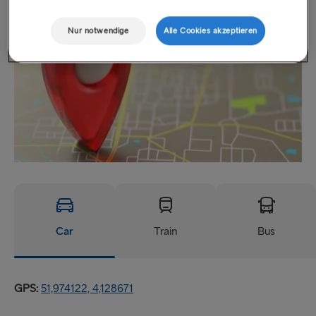
Nur notwendige
Alle Cookies akzeptieren
Car
Train
Bus
GPS:
51,974122, 4,128671