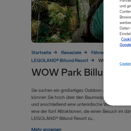
Partne
und gr
Conten
Browse
werben
Daten 
Einstel
Cookie
Google
Startseite
Reiseziele
Fähren nach Dänem
LEGOLAND® Billund Resort
WOW Park Bill
Cookie
WOW Park Billund
Sie suchen ein großartiges Outdoor-Abenteuer?
können Sie hoch über den Baumwipfeln durch die L
und anschließend eine unterirdische Welt erkunden
eine der fünf Attraktionen, die einen Besuch im dä
LEGOLAND® Billund Resort zu...
Mehr anzeigen