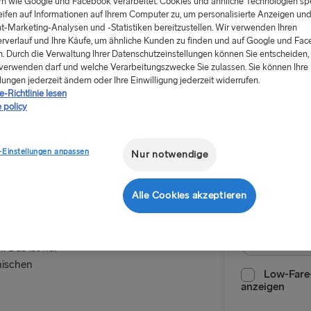
rn wie Google und Facebook verarbeitet. Cookies und ähnliche Technologien sp
eifen auf Informationen auf Ihrem Computer zu, um personalisierte Anzeigen un
t-Marketing-Analysen und -Statistiken bereitzustellen. Wir verwenden Ihren
rverlauf und Ihre Käufe, um ähnliche Kunden zu finden und auf Google und Fa
. Durch die Verwaltung Ihrer Datenschutzeinstellungen können Sie entscheiden, 
verwenden darf und welche Verarbeitungszwecke Sie zulassen. Sie können Ihre
Sparen Si
lungen jederzeit ändern oder Ihre Einwilligung jederzeit widerrufen.
-Richtlinie lesen
 policy
ark
Hin- und
und
-Einstellungen anpassen
Nur notwendige
Route
Kiel → Göt
Alle Cookies akzeptieren
 Im WOW Park
NACH SCHWE
Anreisedatu
üfte gleiten
Kiel → Göte
. Das ist nur
nischen
Rostock → T
Low-Fare-
anzeigen
Frederiksha