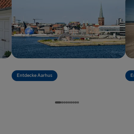
GROSSBRITANN
Hoek van Ho
Holyhead → 
Fishguard →
Liverpool → 
Cairnryan →
Entdecke Aarhus
Harwich → H
E
Dublin → Ho
Rosslare → 
Belfast → Li
Belfast → C