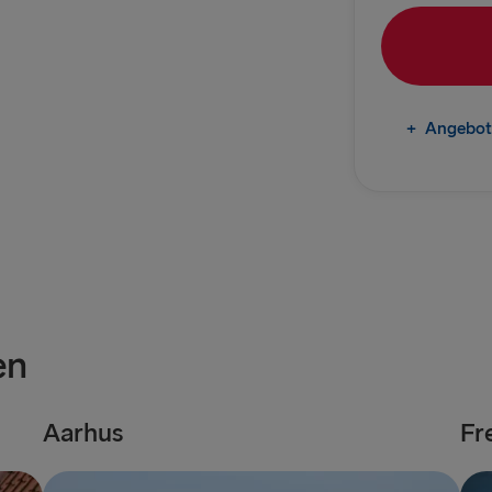
Gdynia → Ka
Göteborg → 
Trelleborg 
+
Angebot
Göteborg → 
Karlskrona 
INS UND AB D
Travemünde
en
Ventspils 
Liepāja → 
Aarhus
Fr
Nynäshamn 