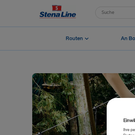
Routen
An Bo
Einwi
Ihre p