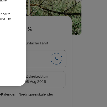
eichern
d
cebook zu
wer Ihre
e bis zu 20 %
 Rückfahrt
Einfache Fahrt
eborg
DEN
m
Rückreisedatum
borg
relleborg
Kalender | Niedrigpreiskalender
vn → Göteborg