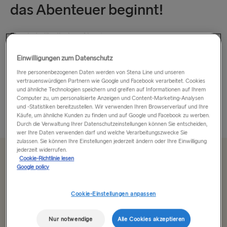
das Abenteuer beginnt!
Ein niederländisches Abenteuer
Einwilligungen zum Datenschutz
Holland ist berühmt für seine Kunst, seine Kanäle und seine
Sonnenblumen und hat so viel zu bieten. In diesem relativ
Ihre personenbezogenen Daten werden von Stena Line und unseren
vertrauenswürdigen Partnern wie Google und Facebook verarbeitet. Cookies
kleinen Land können Sie pulsierende Städte mit köstlichem
und ähnliche Technologien speichern und greifen auf Informationen auf Ihrem
Essen und Kultur erkunden oder sich in...
Computer zu, um personalisierte Anzeigen und Content-Marketing-Analysen
und -Statistiken bereitzustellen. Wir verwenden Ihren Browserverlauf und Ihre
Mehr anzeigen
Käufe, um ähnliche Kunden zu finden und auf Google und Facebook zu werben.
Durch die Verwaltung Ihrer Datenschutzeinstellungen können Sie entscheiden,
wer Ihre Daten verwenden darf und welche Verarbeitungszwecke Sie
zulassen. Sie können Ihre Einstellungen jederzeit ändern oder Ihre Einwilligung
jederzeit widerrufen.
Ab 107.00€
Cookie-Richtlinie lesen
einfache Fahrt für ein Auto inkl. Fahrer
Google policy
Cookie-Einstellungen anpassen
Route
Harwich → Hoek van Holland
Nur notwendige
Alle Cookies akzeptieren