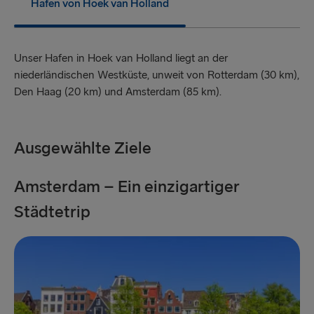
Hafen von Hoek van Holland
Ventspils → Nynäshamn
Liepāja → Travemünde
Unser Hafen in Hoek van Holland liegt an der
niederländischen Westküste, unweit von Rotterdam (30 km),
Nynäshamn → Ventspils
Den Haag (20 km) und Amsterdam (85 km).
GROSSBRITANNIEN UND IRLAND
Ausgewählte Ziele
Hoek van Holland → Harwich
Holyhead → Dublin
Amsterdam – Ein einzigartiger
M
Fishguard → Rosslare
Städtetrip
Liverpool → Belfast
Cairnryan → Belfast
Harwich → Hoek van Holland