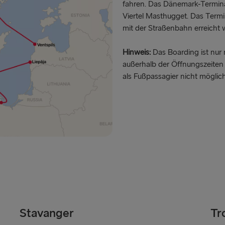
fahren. Das Dänemark-Terminal
Viertel Masthugget. Das Termi
GROSSBRITANN
mit der Straßenbahn erreicht 
Hoek van Ho
Hinweis:
Das Boarding ist nur
Holyhead → 
außerhalb der Öffnungszeiten 
als Fußpassagier nicht möglic
Fishguard →
Liverpool → 
Cairnryan →
Harwich → H
Dublin → Ho
Rosslare → 
Belfast → Li
Stavanger
Tr
Belfast → C