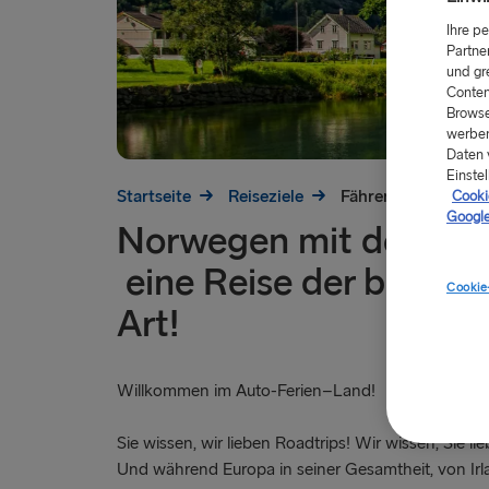
Ihre p
Partne
und gr
Conten
Browse
werben
Daten 
Einstel
Startseite
Reiseziele
Fähren nach Norw
Cookie
Google
Norwegen mit der Fäh
eine Reise der besond
Cookie
Art!
Willkommen im Auto-Ferien–Land!
Sie wissen, wir lieben Roadtrips! Wir wissen, Sie li
Und während Europa in seiner Gesamtheit, von Ir