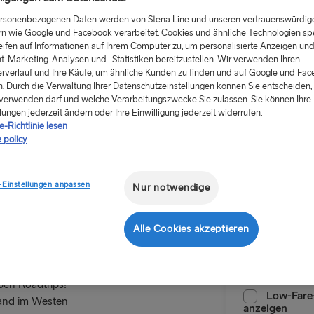
ersonenbezogenen Daten werden von Stena Line und unseren vertrauenswürdig
rn wie Google und Facebook verarbeitet. Cookies und ähnliche Technologien sp
eifen auf Informationen auf Ihrem Computer zu, um personalisierte Anzeigen un
t-Marketing-Analysen und -Statistiken bereitzustellen. Wir verwenden Ihren
rverlauf und Ihre Käufe, um ähnliche Kunden zu finden und auf Google und Fa
Ab 183.1
. Durch die Verwaltung Ihrer Datenschutzeinstellungen können Sie entscheiden, 
verwenden darf und welche Verarbeitungszwecke Sie zulassen. Sie können Ihre
einfache Fahr
lungen jederzeit ändern oder Ihre Einwilligung jederzeit widerrufen.
egen
-Richtlinie lesen
 policy
Hin- und
re –
eren
Route
-Einstellungen anpassen
Nur notwendige
Kiel → Göt
Alle Cookies akzeptieren
NACH SCHWE
Anreisedatu
Kiel → Göte
eben Roadtrips!
Rostock → T
Low-Fare-
land im Westen
anzeigen