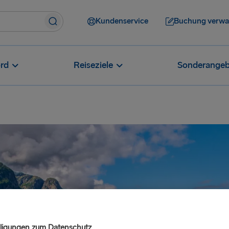
Kundenservice
Buchung verwa
rd
Reiseziele
Sonderangeb
lligungen zum Datenschutz