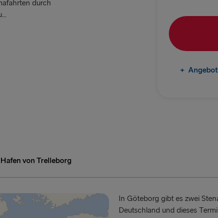
amafahrten durch
Frederiksha
..
Gdynia → Ka
Göteborg → 
Trelleborg 
+
Angebot
Göteborg → 
Karlskrona 
INS UND AB D
Travemünde
Hafen von Trelleborg
Ventspils 
Liepāja → 
In Göteborg gibt es zwei Stena
Nynäshamn 
Deutschland und dieses Termi