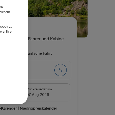
en
eichern
d
cebook zu
0€
wer Ihre
t für ein Auto, Fahrer und Kabine
 Rückfahrt
Einfache Fahrt
eborg
DEN
m
Rückreisedatum
borg
relleborg
Kalender | Niedrigpreiskalender