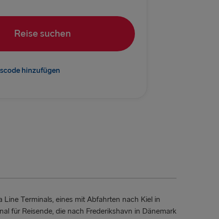
vn → Göteborg
rlskrona
Reise suchen
Kiel
→ Rostock
scode hinzufügen
Frederikshavn
→ Gdynia
EM BALTIKUM
 → Liepāja
→ Nynäshamn
Travemünde
 Line Terminals, eines mit Abfahrten nach Kiel in
→ Ventspils
nal für Reisende, die nach Frederikshavn in Dänemark