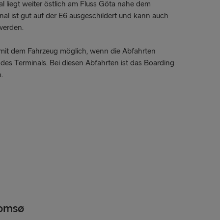
 liegt weiter östlich am Fluss Göta nahe dem
nal ist gut auf der E6 ausgeschildert und kann auch
IEN UND IRLAND
werden.
lland → Harwich
 mit dem Fahrzeug möglich, wenn die Abfahrten
Dublin
des Terminals. Bei diesen Abfahrten ist das Boarding
h.
 Rosslare
Belfast
 Belfast
oek van Holland
lyhead
Fishguard
verpool
omsø
Trondhe
airnryan