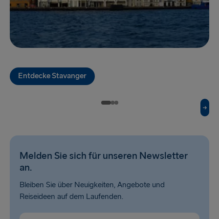
Travemünde → Liepāja
Ventspils → Nynäshamn
Liepāja → Travemünde
Nynäshamn → Ventspils
Entdecke Stavanger
GROSSBRITANNIEN UND IRLAND
Hoek van Holland → Harwich
Holyhead → Dublin
Fishguard → Rosslare
Melden Sie sich für unseren Newsletter
Liverpool → Belfast
an.
Cairnryan → Belfast
Bleiben Sie über Neuigkeiten, Angebote und
Reiseideen auf dem Laufenden.
Harwich → Hoek van Holland