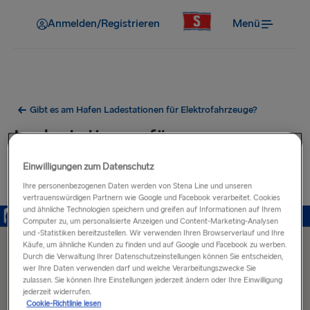
Anmelden/Registrieren
Menü
Gibt es am Hafen Ladestationen für Elektrofahrzeuge?
Ladestationen für
Elektrofahrzeuge in der Nähe
Einwilligungen zum Datenschutz
des Hafens von Frederikshavn
Ihre personenbezogenen Daten werden von Stena Line und unseren
vertrauenswürdigen Partnern wie Google und Facebook verarbeitet. Cookies
und ähnliche Technologien speichern und greifen auf Informationen auf Ihrem
Computer zu, um personalisierte Anzeigen und Content-Marketing-Analysen
und -Statistiken bereitzustellen. Wir verwenden Ihren Browserverlauf und Ihre
Käufe, um ähnliche Kunden zu finden und auf Google und Facebook zu werben.
Durch die Verwaltung Ihrer Datenschutzeinstellungen können Sie entscheiden,
wer Ihre Daten verwenden darf und welche Verarbeitungszwecke Sie
zulassen. Sie können Ihre Einstellungen jederzeit ändern oder Ihre Einwilligung
jederzeit widerrufen.
Cookie-Richtlinie lesen