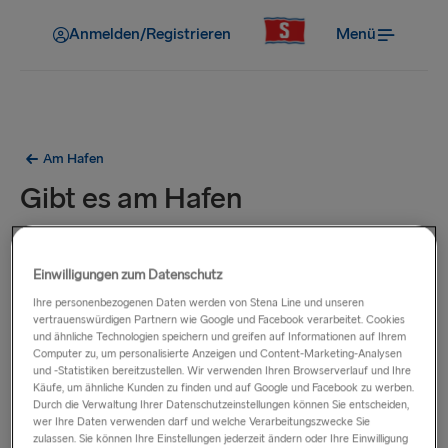
Anmelden/Registrieren
Menü
Am Hafen
Gibt es am Hafen
Ladestationen für
Elektrofahrzeuge?
Einwilligungen zum Datenschutz
Ihre personenbezogenen Daten werden von Stena Line und unseren
vertrauenswürdigen Partnern wie Google und Facebook verarbeitet. Cookies
Weitere Informationen zu den nächstgelegenen
und ähnliche Technologien speichern und greifen auf Informationen auf Ihrem
Ladestationen an unseren Häfen finden Sie auf der
Computer zu, um personalisierte Anzeigen und Content-Marketing-Analysen
und -Statistiken bereitzustellen. Wir verwenden Ihren Browserverlauf und Ihre
entsprechenden Seite unten.
Käufe, um ähnliche Kunden zu finden und auf Google und Facebook zu werben.
Durch die Verwaltung Ihrer Datenschutzeinstellungen können Sie entscheiden,
Belfast
wer Ihre Daten verwenden darf und welche Verarbeitungszwecke Sie
zulassen. Sie können Ihre Einstellungen jederzeit ändern oder Ihre Einwilligung