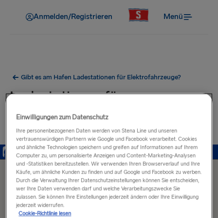
Anmelden/Registrieren
Menü
Gibt es am Hafen Ladestationen für Elektrofahrzeuge?
Ladestationen für
Elektrofahrzeuge in der Nähe
Einwilligungen zum Datenschutz
des Hafens von Karlskrona
Ihre personenbezogenen Daten werden von Stena Line und unseren
vertrauenswürdigen Partnern wie Google und Facebook verarbeitet. Cookies
und ähnliche Technologien speichern und greifen auf Informationen auf Ihrem
Computer zu, um personalisierte Anzeigen und Content-Marketing-Analysen
und -Statistiken bereitzustellen. Wir verwenden Ihren Browserverlauf und Ihre
Käufe, um ähnliche Kunden zu finden und auf Google und Facebook zu werben.
Durch die Verwaltung Ihrer Datenschutzeinstellungen können Sie entscheiden,
wer Ihre Daten verwenden darf und welche Verarbeitungszwecke Sie
zulassen. Sie können Ihre Einstellungen jederzeit ändern oder Ihre Einwilligung
jederzeit widerrufen.
Cookie-Richtlinie lesen