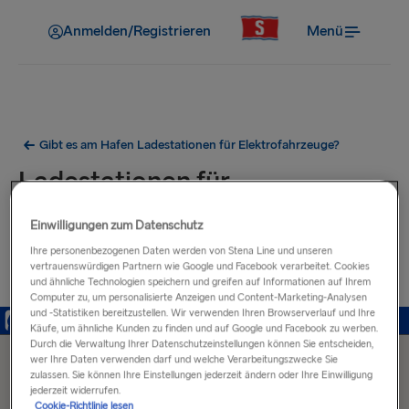
Anmelden/Registrieren
Menü
Gibt es am Hafen Ladestationen für Elektrofahrzeuge?
Ladestationen für
Elektrofahrzeuge in der Nähe
Einwilligungen zum Datenschutz
des Hafens von Hoek van
Ihre personenbezogenen Daten werden von Stena Line und unseren
vertrauenswürdigen Partnern wie Google und Facebook verarbeitet. Cookies
Holland
und ähnliche Technologien speichern und greifen auf Informationen auf Ihrem
Computer zu, um personalisierte Anzeigen und Content-Marketing-Analysen
und -Statistiken bereitzustellen. Wir verwenden Ihren Browserverlauf und Ihre
Käufe, um ähnliche Kunden zu finden und auf Google und Facebook zu werben.
Durch die Verwaltung Ihrer Datenschutzeinstellungen können Sie entscheiden,
wer Ihre Daten verwenden darf und welche Verarbeitungszwecke Sie
zulassen. Sie können Ihre Einstellungen jederzeit ändern oder Ihre Einwilligung
jederzeit widerrufen.
Cookie-Richtlinie lesen