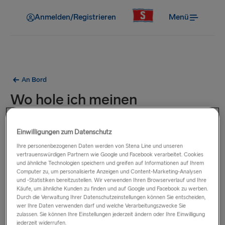
Anmelden/Registrieren
Menü
An Bord
Wo hole ich meinen
Kabinenschlüssel ab?
Einwilligungen zum Datenschutz
Ihre Schlüsselkarte wird beim Check-in ausgestellt, wenn Sie
Ihre personenbezogenen Daten werden von Stena Line und unseren
vertrauenswürdigen Partnern wie Google und Facebook verarbeitet. Cookies
eine Kabine im Voraus gebucht haben. Wenn Sie ein
und ähnliche Technologien speichern und greifen auf Informationen auf Ihrem
Upgrade auf eine Kabine an Bord durchführen, stellt Ihnen
Computer zu, um personalisierte Anzeigen und Content-Marketing-Analysen
unser Gästeservice-Team Ihre Schlüsselkarte aus.
und -Statistiken bereitzustellen. Wir verwenden Ihren Browserverlauf und Ihre
Käufe, um ähnliche Kunden zu finden und auf Google und Facebook zu werben.
Durch die Verwaltung Ihrer Datenschutzeinstellungen können Sie entscheiden,
wer Ihre Daten verwenden darf und welche Verarbeitungszwecke Sie
zulassen. Sie können Ihre Einstellungen jederzeit ändern oder Ihre Einwilligung
jederzeit widerrufen.