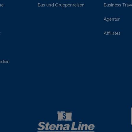
ne
Bus und Gruppenreisen
Business Trave
Agentur
t
Affiliates
edien