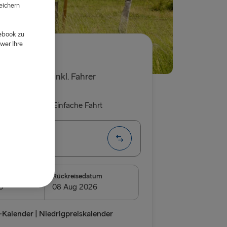
eichern
d
cebook zu
wer Ihre
€
 für ein Auto inkl. Fahrer
 Rückfahrt
Einfache Fahrt
 → Rostock
DEN
m
Rückreisedatum
borg
relleborg
Kalender | Niedrigpreiskalender