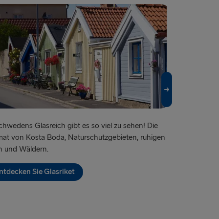
IEN UND IRLAND
lland → Harwich
Dublin
 Rosslare
Belfast
 Belfast
chwedens Glasreich gibt es so viel zu sehen! Die
Berühmt für s
oek van Holland
at von Kosta Boda, Naturschutzgebieten, ruhigen
tolles Shoppin
n und Wäldern.
Abenteuer!
lyhead
ntdecken Sie Glasriket
Entdecken 
Fishguard
verpool
airnryan