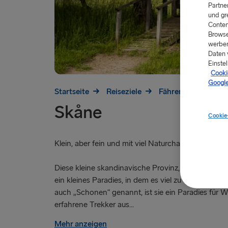
Partne
und gr
Conten
Browse
werben
Daten 
Einstel
Cookie
Google
Startseite
Reiseziele
Fähren nach Schwe
Skåne
Cookie
Klein, aber fein und mit viel Naturcharme.
Diese kleine skandinavische Provinz, die südlichst
ein kleines Paradies, in dem es viel zu erleben gib
auch „Schonen“ genannt, ist sie ein Paradies für 
erfahrene Trekker aus...
Mehr anzeigen