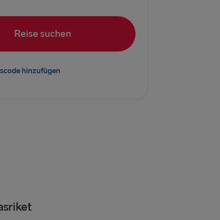
vn → Göteborg
rlskrona
Reise suchen
Kiel
→ Rostock
scode hinzufügen
Frederikshavn
→ Gdynia
EM BALTIKUM
 → Liepāja
→ Nynäshamn
Travemünde
asriket
Götebor
→ Ventspils