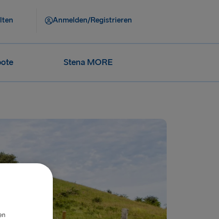
lten
Anmelden/Registrieren
ote
Stena MORE
en