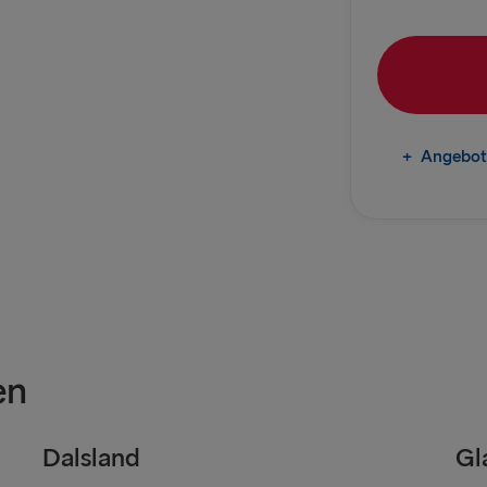
Frederiksha
Gdynia → Ka
Göteborg → 
Trelleborg 
+
Angebot
Göteborg → 
Karlskrona 
INS UND AB D
Travemünde
en
Ventspils 
Liepāja → 
Dalsland
Gl
Nynäshamn 