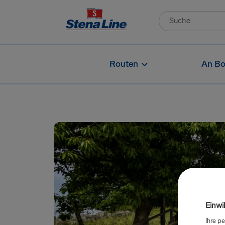
Routen
An Bo
Einwi
Ihre p