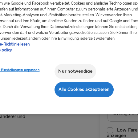
rn wie Google und Facebook verarbeitet. Cookies und ähnliche Technologien sp
eifen auf Informationen auf Ihrem Computer zu, um personalisierte Anzeigen un
t-Marketing-Analysen und -Statistiken bereitzustellen. Wir verwenden Ihren
rverlauf und Ihre Käufe, um ähnliche Kunden zu finden und auf Google und Fa
. Durch die Verwaltung Ihrer Datenschutzeinstellungen können Sie entscheiden, 
verwenden darf und welche Verarbeitungszwecke Sie zulassen. Sie können Ihre
Ab 62.90
lungen jederzeit ändern oder Ihre Einwilligung jederzeit widerrufen.
-Richtlinie lesen
einfache Fahrt
 policy
den
Skåne
Hin- und
-Einstellungen anpassen
Nur notwendige
Route
Trelleborg
Alle Cookies akzeptieren
e Schwedens, ist
NACH SCHWE
Anreisedatu
t. Manchmal
Wanderer und
Kiel → Göte
Rostock → T
Low-Fare-
anzeigen