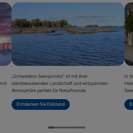
GROSSBRITANN
Hoek van Ho
Holyhead → 
Fishguard →
Liverpool → 
Cairnryan →
„Schwedens Seenprovinz“ ist mit ihrer
In S
Harwich → H
annt
atemberaubenden Landschaft und entspannten
Heim
Atmosphäre perfekt für Naturfreunde.
See
Dublin → Ho
Entdecken Sie Dalsland
E
Rosslare → 
Belfast → Li
Belfast → C