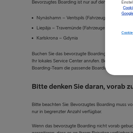
Bevorzugtes Boarding ist nur auf den folgenden R
Einstel
Cookie
Google
Nynäshamn – Ventspils (Fahrzeuge unter 6 m L
Liepāja – Travemünde (Fahrzeuge unter 6 m Lä
Cookie
Karlskrona – Gdynia
Buchen Sie das bevorzugte Boarding vorab, indem
Ihr lokales Service Center anrufen. Bei Ihrer Anku
Boarding-Team die passende Boarding-Spur zu.
Bitte denken Sie daran, vorab z
Bitte beachten Sie: Bevorzugtes Boarding muss v
nur in begrenzter Anzahl verfügbar.
Wenn das bevorzugte Boarding nicht vorab gebuc