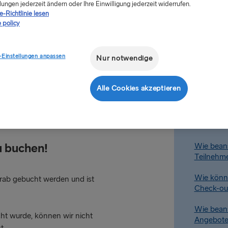
outen verfügbar:
lungen jederzeit ändern oder Ihre Einwilligung jederzeit widerrufen.
-Richtlinie lesen
 policy
änge)
nge)
Wie kann 
-Einstellungen anpassen
Nur notwendige
Lounge re
Wie könn
Alle Cookies akzeptieren
 Sie vor Ihrem Abfahrtsdatum
Upgrade 
nft im Hafen weist Ihnen unser
Wie könn
Premium-
u buchen!
Wie bean
Teilnehme
Wie könne
orab gebucht werden und ist
Check-out
Wie bean
ht wurde, können wir nicht
Angebote