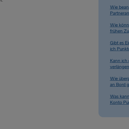
t.
Wie bean
Partnera
Wie könn
frühen Z
Gibt es Ei
ich Punk
Kann ich 
verlängern
Wie überp
an Bord 
Was kann 
Konto Pun