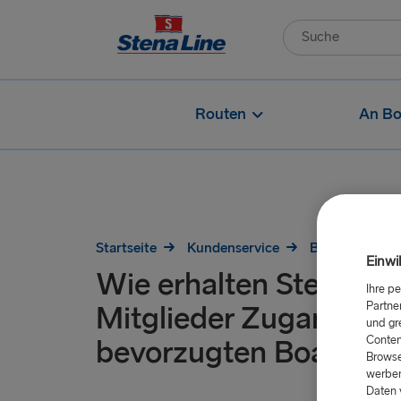
Routen
An Bo
Startseite
Kundenservice
Bonusprogra
Einwi
Wie erhalten Stena M
Ihre p
Partne
Mitglieder Zugang zu
und gr
Conten
bevorzugten Boarding
Browse
werben
Daten 