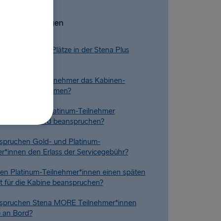
Ähnliche Fragen
ich kostenlose Plätze in der Stena Plus
servieren?
en Platinum-Teilnehmer das Kabinen-
in Anspruch nehmen?
en Gold- und Platinum-Teilnehmer
WLAN an Bord beanspruchen?
spruchen Gold- und Platinum-
r*innen den Erlass der Servicegebühr?
n Platinum-Teilnehmer*innen einen späten
 für die Kabine beanspruchen?
spruchen Stena MORE Teilnehmer*innen
 an Bord?