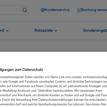
Kundenservice
Buchung verwa
rd
Reiseziele
Sonderangeb
mm
Wie erhalten Platinum-Teilnehmer*innen auf ausgewählt
lligungen zum Datenschutz
ORE Platinum
ersonenbezogenen Daten werden von Stena Line und unseren vertrauenswürdig
rn wie Google und Facebook verarbeitet. Cookies und ähnliche Technologien sp
m
eifen auf Informationen auf Ihrem Computer zu, um personalisierte Anzeigen un
t-Marketing-Analysen und -Statistiken bereitzustellen. Wir verwenden Ihren
?
rverlauf und Ihre Käufe, um ähnliche Kunden zu finden und auf Google und Fa
. Durch die Verwaltung Ihrer Datenschutzeinstellungen können Sie entscheiden, 
verwenden darf und welche Verarbeitungszwecke Sie zulassen. Sie können Ihre