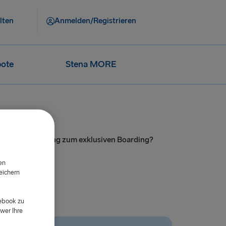
lten
Anmelden/Registrieren
ote
Stena MORE
en Routen Zugang zum exklusiven Boarding?
en
eichern
d
cebook zu
wer Ihre