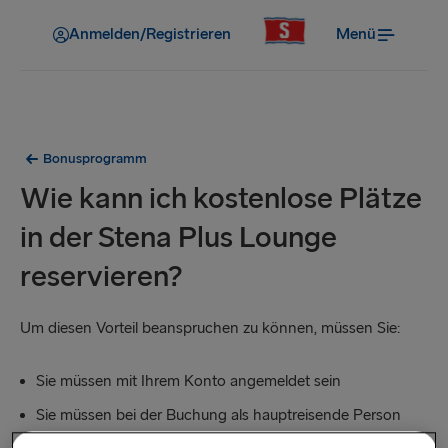
Anmelden/Registrieren
Menü
Bonusprogramm
Wie kann ich kostenlose Plätze
in der Stena Plus Lounge
reservieren?
Um diesen Vorteil beanspruchen zu können, müssen Sie:
Sie müssen mit Ihrem Konto angemeldet sein
Sie müssen bei der Buchung als hauptreisende Person
angegeben sein