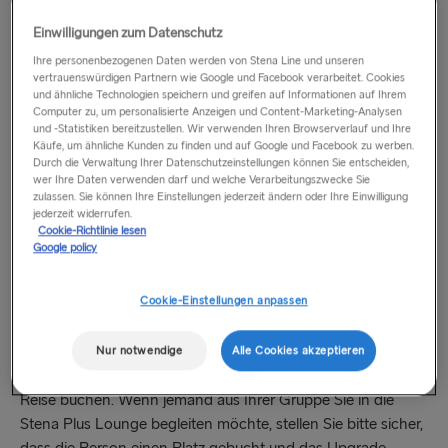
Kauf eines Economy-, Flexi- oder Premium-Tarifs
Einwilligungen zum Datenschutz
Wählen Sie direkt bei der Buchung die Stena Plus Lounge
Ihre personenbezogenen Daten werden von Stena Line und unseren
vertrauenswürdigen Partnern wie Google und Facebook verarbeitet. Cookies
aus.
und ähnliche Technologien speichern und greifen auf Informationen auf Ihrem
Computer zu, um personalisierte Anzeigen und Content-Marketing-Analysen
und -Statistiken bereitzustellen. Wir verwenden Ihren Browserverlauf und Ihre
Es ist kein Angebotscode erforderlich – Ihr Rabatt wird
Käufe, um ähnliche Kunden zu finden und auf Google und Facebook zu werben.
automatisch angewendet, wenn Sie Ihre Plätze in der Stena
Durch die Verwaltung Ihrer Datenschutzeinstellungen können Sie entscheiden,
wer Ihre Daten verwenden darf und welche Verarbeitungszwecke Sie
Plus Lounge auswählen.
zulassen. Sie können Ihre Einstellungen jederzeit ändern oder Ihre Einwilligung
jederzeit widerrufen.
Wenn Sie auf Routen der Irischen See oder Nordsee reisen
Cookie-Richtlinie lesen
Google policy
und ein Premium-Ticket buchen, beachten Sie bitte, dass
Ihnen die Kosten für die Stena Plus Lounge nicht erstattet
Cookie-Einstellungen anpassen
werden.
Da der Zugang zur Stena Plus Lounge der Verfügbarkeit
Nur notwendige
Alle Cookies akzeptieren
unterliegt, stellen Sie bitte sicher, dass Sie Ihre Plätze vor der
Reise buchen. Wenn jemand aus Ihrer Gruppe Sie in die
Stena Plus Lounge begleiten möchte, stellen Sie bitte sicher,