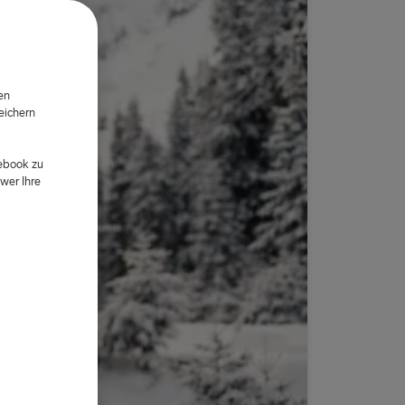
en
eichern
d
cebook zu
wer Ihre