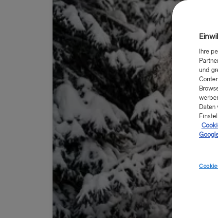
Einwi
Ihre p
Partne
und gr
Conten
Browse
werben
Daten 
Einstel
Cookie
Google
Cookie