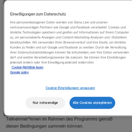
Teilnahmenummer des Teilnehmers zeigt. Die digitale
Teilnahmekarte kann mobil über die Teilnahmeseite unter
Einwilligungen zum Datenschutz
https://www.stenaline.de/meine-seite/meine-punkte
, in der
Ihre personenbezogenen Daten werden von Stena Line und unseren
App oder über Ihre „Willkommen an Bord“-E-Mail für neue
vertrauenswürdigen Partnern wie Google und Facebook verarbeitet. Cookies und
ähnliche Technologien speichern und greifen auf Informationen auf Ihrem Computer
Teilnehmer*innen aufgerufen werden. Immer, wenn ein
zu, um personalisierte Anzeigen und Content-Marketing-Analysen und -Statistiken
Kunde eincheckt, erhält er einen Ausdruck einer temporären
bereitzustellen. Wir verwenden Ihren Browserverlauf und Ihre Käufe, um ähnliche
Kunden zu finden und auf Google und Facebook zu werben. Durch die Verwaltung
Teilnahmekarte. Mit der Teilnahmekarte können
Ihrer Datenschutzeinstellungen können Sie entscheiden, wer Ihre Daten verwenden
Teilnehmer*innen im Rahmen des Programms Punkte
darf und welche Verarbeitungszwecke Sie zulassen. Sie können Ihre Einstellungen
sammeln (zum Beispiel durch bestimmte Ausgaben, die
jederzeit ändern oder Ihre Einwilligung jederzeit widerrufen.
Cookie-Richtlinie lesen
Buchung von Aktivitäten oder die Nutzung von Angeboten
Google policy
für Teilnehmer*innen). Diese Punkte können gemäß
Artikel 10 („Punkte einlösen“) eingelöst werden. Die
Cookie-Einstellungen anpassen
Teilnahmekarte stellt keine Zahlungs-, Debit- oder
Kreditkarte oder ein anderes Zahlungsmittel dar.
Nur notwendige
Alle Cookies akzeptieren
Stena MORE Punkte
oder kurz
„Punkte“
– Punkte, die
Teilnehmer*innen im Rahmen des Programms gemäß
diesen Bedingungen sammeln können.